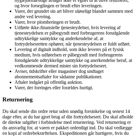
hygiejnemæssige årsager ikke er egnet til at blive returneret,
og hvor forseglingen er brudt efter leveringen.
Varer, der grundet sin art bliver uløseligt blandet sammen med
andre ved levering.
Varer, hvor plomberingen er brudt.
Udførte ikke-finansielle tjenesteydelser, hvis levering af
tjenesteydelsen er påbegyndt med forbrugerens forudgående
udtrykkelige samtykke og anderkendelse af, at
fortrydelsesretten ophører, når tjenesteydelsen er fuldt udført.
Levering af digitalt indhold, som ikke leveres på et fysisk
medium, hvis udførelsen er påbegyndt med forbrugerens
forudgående udtrykkelige samtykke og anerkendelse heraf, at
vedkommende dermed mister sin fortrydelsesret.
Aviser, tidskrifter eller magasiner dog undtaget
abonnementsaftaler for sådanne publikationer.
Aftaler indgået på offentlig auktion.
Varer, der forringes eller forældes hurtigt.
Returnering
Du skal sende din ordre retur uden unødig forsinkelse og senest 14
dage efter, at du har gjort brug af din fortrydelsesret. Du skal afholde
de direkte udgifter i forbindelse med returnering. Ved returnering er
du ansvarlig for, at varen er pakket ordentligt ind. Du skal vedlægge
en kopi af ordrebekræftelsen. Ekspeditionen går hurtigere, hvis du