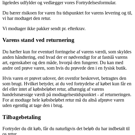
ligeledes udfylder og vedlægger vores Fortrydelsesformular.
Du bærer risikoen for varen fra tidspunktet for varens levering og til,
vi har modtaget den retur.
Vi modtager ikke pakker sendt pr. efterkrav.
Varens stand ved returnering
Du hæfter kun for eventuel forringelse af varens værdi, som skyldes
anden håndtering, end hvad der er nødvendigt for at fastslå varens
art, egenskaber og den måde, hvorpå den fungerer. Du kan med
andre ord prøve varen, som hvis du prøvede den i en fysisk butik.
Hvis varen er prøvet udover, det ovenfor beskrevet, betragtes den
som brugt. Hvilket betyder, at du ved fortrydelse af købet kun får en
del eller intet af købsbeløbet retur, afhængig af varens
handelsmæssige værdi på modtagelsestidspunktet - af returneringen.
For at modtage hele købsbeløbet retur må du altså afprøve varen
uden egentlig at tage den i brug.
Tilbagebetaling
Fortryder du dit køb, får du naturligvis det beløb du har indbetalt til
os retur.