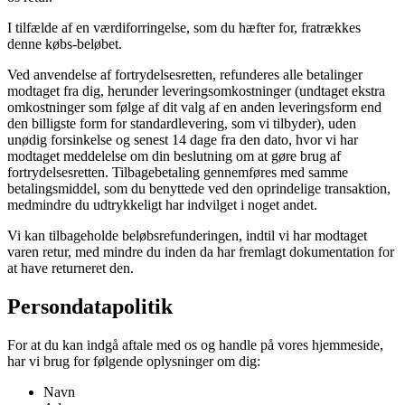
I tilfælde af en værdiforringelse, som du hæfter for, fratrækkes
denne købs-beløbet.
Ved anvendelse af fortrydelsesretten, refunderes alle betalinger
modtaget fra dig, herunder leveringsomkostninger (undtaget ekstra
omkostninger som følge af dit valg af en anden leveringsform end
den billigste form for standardlevering, som vi tilbyder), uden
unødig forsinkelse og senest 14 dage fra den dato, hvor vi har
modtaget meddelelse om din beslutning om at gøre brug af
fortrydelsesretten. Tilbagebetaling gennemføres med samme
betalingsmiddel, som du benyttede ved den oprindelige transaktion,
medmindre du udtrykkeligt har indvilget i noget andet.
Vi kan tilbageholde beløbsrefunderingen, indtil vi har modtaget
varen retur, med mindre du inden da har fremlagt dokumentation for
at have returneret den.
Persondatapolitik
For at du kan indgå aftale med os og handle på vores hjemmeside,
har vi brug for følgende oplysninger om dig:
Navn