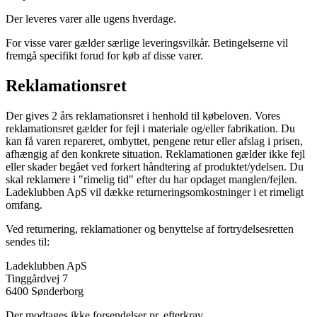
Der leveres varer alle ugens hverdage.
For visse varer gælder særlige leveringsvilkår. Betingelserne vil
fremgå specifikt forud for køb af disse varer.
Reklamationsret
Der gives 2 års reklamationsret i henhold til købeloven. Vores
reklamationsret gælder for fejl i materiale og/eller fabrikation. Du
kan få varen repareret, ombyttet, pengene retur eller afslag i prisen,
afhængig af den konkrete situation. Reklamationen gælder ikke fejl
eller skader begået ved forkert håndtering af produktet/ydelsen. Du
skal reklamere i "rimelig tid" efter du har opdaget manglen/fejlen.
Ladeklubben ApS vil dække returneringsomkostninger i et rimeligt
omfang.
Ved returnering, reklamationer og benyttelse af fortrydelsesretten
sendes til:
Ladeklubben ApS
Tinggårdvej 7
6400 Sønderborg
Der modtages ikke forsendelser pr. efterkrav.