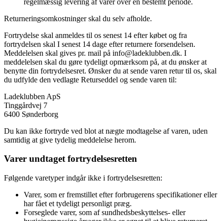
regelmæssig levering af varer over en bestemt periode.
Returneringsomkostninger skal du selv afholde.
Fortrydelse skal anmeldes til os senest 14 efter købet og fra
fortrydelsen skal I senest 14 dage efter returnere forsendelsen.
Meddelelsen skal gives pr. mail på info@ladeklubben.dk. I
meddelelsen skal du gøre tydeligt opmærksom på, at du ønsker at
benytte din fortrydelsesret. Ønsker du at sende varen retur til os, skal
du udfylde den vedlagte Returseddel og sende varen til:
Ladeklubben ApS
Tinggårdvej 7
6400 Sønderborg
Du kan ikke fortryde ved blot at nægte modtagelse af varen, uden
samtidig at give tydelig meddelelse herom.
Varer undtaget fortrydelsesretten
Følgende varetyper indgår ikke i fortrydelsesretten:
Varer, som er fremstillet efter forbrugerens specifikationer eller
har fået et tydeligt personligt præg.
Forseglede varer, som af sundhedsbeskyttelses- eller